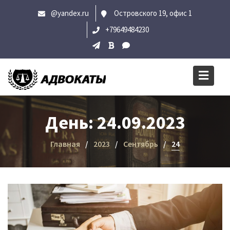
Перейти
@yandex.ru
Островского 19, офис 1
к
+79649484230
содержимому
День:
24.09.2023
Главная
2023
Сентябрь
24