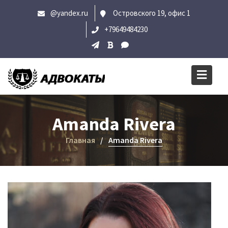
Перейти
@yandex.ru
Островского 19, офис 1
к
+79649484230
содержимому
Amanda Rivera
Главная
Amanda Rivera