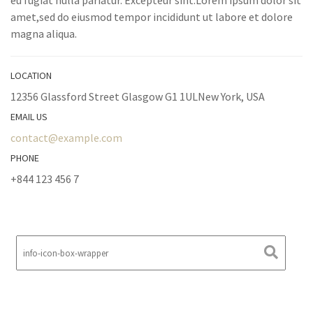
eu fugiat nulla pariatur. Excepteur sint.Lorem ipsum dolor sit
amet,sed do eiusmod tempor incididunt ut labore et dolore
magna aliqua.
LOCATION
12356 Glassford Street Glasgow G1 1ULNew York, USA
EMAIL US
contact@example.com
PHONE
+844 123 456 7