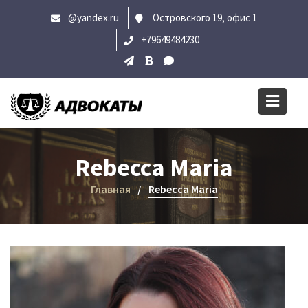
Перейти
@yandex.ru
Островского 19, офис 1
к
+79649484230
содержимому
Rebecca Maria
Главная
Rebecca Maria