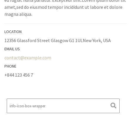
eu fugiat nulla pariatur. Excepteur sint.Lorem ipsum dolor sit
amet,sed do eiusmod tempor incididunt ut labore et dolore
magna aliqua.
LOCATION
12356 Glassford Street Glasgow G1 1ULNew York, USA
EMAIL US
contact@example.com
PHONE
+844 123 456 7