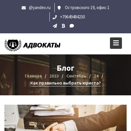
Перейти
@yandex.ru
Островского 19, офис 1
к
+79649484230
содержимому
Блог
Главная
2023
Сентябрь
24
Как правильно выбрать юриста?